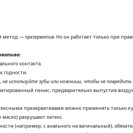
 метод — 
презерватив
. Но он работает только при пр
ерватива:
ального контакта.
к годности.
, н
е используйте зубы или ножницы, чтобы не повредить
регированный пенис, предварительно выпустив воздух 
латексными презервативами можно применять только л
е масло) разрушают латекс.
вности (например, с анального на вагинальный), обяза