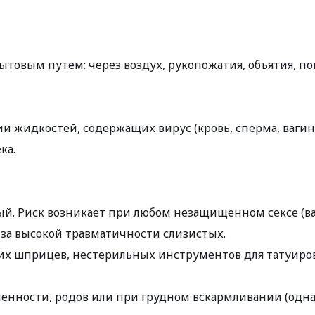
товым путем: через воздух, рукопожатия, объятия, поц
 жидкостей, содержащих вирус (кровь, сперма, вагинал
ка.
й. Риск возникает при любом незащищенном сексе (ваг
-за высокой травматичности слизистых.
их шприцев, нестерильных инструментов для татуиро
менности, родов или при грудном вскармливании (одна