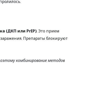
пролилось.
а (ДКП или PrEP)
. Это прием 
заражения. Препараты блокируют 
 поэтому комбинирование методов 